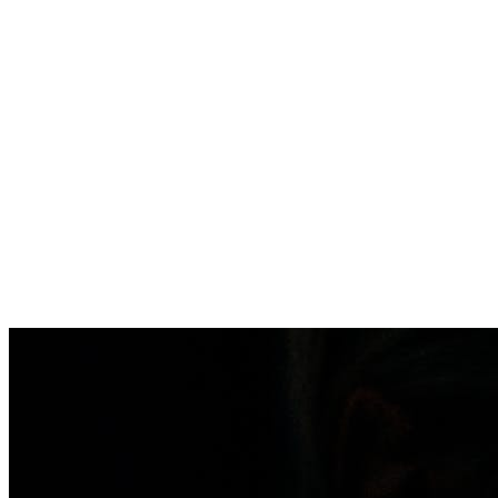
Rote Äderchen lasern