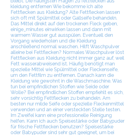
bleibt. Die häufigsten Fragen zu fettflecken aus
kleidung entfernen Wie bekomme ich alte
Fettflecken aus Kleidung? Alte Fettflecken lassen
sich oft mit Spülmittel oder Gallseife behandeln.
Das Mittel direkt auf den trockenen Fleck geben,
einige_minutes einwirken lassen und dann mit
warmem Wasser gut ausspülen. Eventuell den
Vorgang wiederholen und die Kleidung
anschließend normal waschen. Hilft Waschpulver
alleine bei Fettflecken? Normales Waschpulver löst
Fettflecken aus Kleidung nicht immer ganz auf, weil
Fett wasserabweisend ist. Häufig benötigt man
spezielle Mittel wie Spülmittel oder Fleckenseife,
um den Fettfilm zu entfernen. Danach kann die
Kleidung wie gewohnt in die Waschmaschine. Was
tun bei empfindlichen Stoffen wie Seide oder
Wolle? Bei empfindlichen Stoffen empfiehlt es sich,
sehr vorsichtig Fettflecken zu behandeln. Am
besten nur milde Seife oder spezielle Fleckenmittel
verwenden und an einer versteckten Stelle testen.
Im Zweifel kann eine professionelle Reinigung
helfen. Kann ich auch Speisestärke oder Babypuder
für frische Fettflecken benutzen? Speisestärke
oder Babypuder sind sehr gut geeignet, um bei