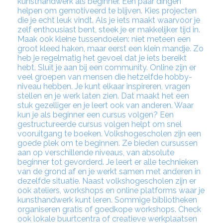
kunsthandwerk als beginner. Een paar dingen
helpen om gemotiveerd te blijven. Kies projecten
die je echt leuk vindt. Als je iets maakt waarvoor je
zelf enthousiast bent, steek je er makkelijker tijd in.
Maak ook kleine tussendoelen: niet meteen een
groot kleed haken, maar eerst een klein mandje. Zo
heb je regelmatig het gevoel dat je iets bereikt
hebt. Sluit je aan bij een community. Online zijn er
veel groepen van mensen die hetzelfde hobby-
niveau hebben. Je kunt elkaar inspireren, vragen
stellen en je werk laten zien. Dat maakt het een
stuk gezelliger en je leert ook van anderen. Waar
kun je als beginner een cursus volgen? Een
gestructureerde cursus volgen helpt om snel
vooruitgang te boeken. Volkshogescholen zijn een
goede plek om te beginnen. Ze bieden cursussen
aan op verschillende niveaus, van absolute
beginner tot gevorderd. Je leert er alle technieken
van de grond af en je werkt samen met anderen in
dezelfde situatie. Naast volkshogescholen zijn er
ook ateliers, workshops en online platforms waar je
kunsthandwerk kunt leren. Sommige bibliotheken
organiseren gratis of goedkope workshops. Check
ook lokale buurtcentra of creatieve werkplaatsen