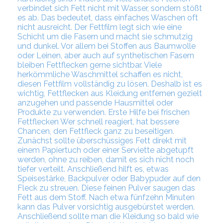
verbindet sich Fett nicht mit Wasser, sondern stößt
es ab. Das bedeutet, dass einfaches Waschen oft
nicht ausreicht. Der Fettfilm legt sich wie eine
Schicht um die Fasern und macht sie schmutzig
und dunkel. Vor allem bei Stoffen aus Baumwolle
oder Leinen, aber auch auf synthetischen Fasern
bleiben Fettflecken gerne sichtbar. Viele
herkömmliche Waschmittel schaffen es nicht,
diesen Fettfilm vollständig zu lösen. Deshalb ist es
wichtig, Fettflecken aus Kleidung entfernen gezielt
anzugehen und passende Hausmittel oder
Produkte zu verwenden. Erste Hilfe bei frischen
Fettflecken Wer schnell reagiert, hat bessere
Chancen, den Fettfleck ganz zu beseitigen.
Zunächst sollte überschüssiges Fett direkt mit
einem Papiertuch oder einer Serviette abgetupft
werden, ohne zu reiben, damit es sich nicht noch
tiefer verteilt. Anschließend hilft es, etwas
Speisestärke, Backpulver oder Babypuder auf den
Fleck zu streuen. Diese feinen Pulver saugen das
Fett aus dem Stoff. Nach etwa fünfzehn Minuten
kann das Pulver vorsichtig ausgebürstet werden.
Anschließend sollte man die Kleidung so bald wie