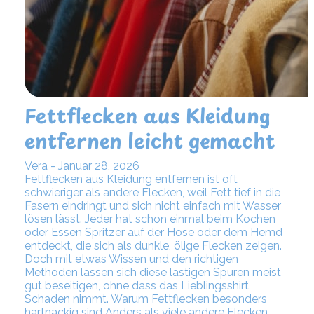
Fettflecken aus Kleidung
entfernen leicht gemacht
Vera - Januar 28, 2026
Fettflecken aus Kleidung entfernen ist oft
schwieriger als andere Flecken, weil Fett tief in die
Fasern eindringt und sich nicht einfach mit Wasser
lösen lässt. Jeder hat schon einmal beim Kochen
oder Essen Spritzer auf der Hose oder dem Hemd
entdeckt, die sich als dunkle, ölige Flecken zeigen.
Doch mit etwas Wissen und den richtigen
Methoden lassen sich diese lästigen Spuren meist
gut beseitigen, ohne dass das Lieblingsshirt
Schaden nimmt. Warum Fettflecken besonders
hartnäckig sind Anders als viele andere Flecken