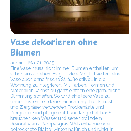
Vase dekorieren ohne
Blumen
admin - Mai 21, 2025
Eine Vase muss nicht immer Blumen enthalten, um
schön auszusehen. Es gibt viele Möglichkeiten, eine
Vase auch ohne frische Sträuße stilvoll in die
Wohnung zu integrieren. Mit Farben, Formen und
Materialien kannst du ganz einfach eine gemütliche
Stimmung schaffen. So wird eine leere Vase zu
einem festen Teil deiner Einrichtung. Trockenäste
und Ziergräser verwenden Trockenäste und
Ziergräser sind pflegeleicht und lange haltbar. Sie
brauchen kein Wasser und sehen trotzdem
dekorativ aus. Pampasgras, Weizenhalme oder
getrocknete Blätter wirken natürlich und ruhig. In