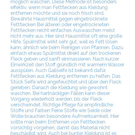
möglich waschen. Diese Methode ist besonders
effektiv, wenn man Fettflecken aus Kleidung
entfernen möchte und sie noch frisch sind.
Bewährte Hausmittel gegen eingetrocknete
Fettflecken Bei älteren oder eingetrockneten
Fettflecken reicht einfaches Auswaschen meist
nicht mehr aus. Hier sind Hausmittel oft eine große
Hilfe. Spülmittel wirkt sehr gut, weil es Fett lösen
kann, ähnlich wie beim Reinigen von Pfannen. Dazu
einfach etwas Spülmittel direkt auf den trockenen
Fleck geben und sanft einmassieren. Nach kurzer
Einwirkzeit den Stoff gründlich mit warmem Wasser
ausspülen. Auch Gallseife ist bekannt dafür,
Fettflecken aus Kleidung entfernen zu helfen. Das
Stück Seife wird angefeuchtet und über den Fleck
gerieben. Danach die Kleidung wie gewohnt
waschen. Bei hartnäckigen Fällen kann dieser
Vorgang wiederholt werden, bis der Fleck
verschwindet. Richtige Pflege für empfindliche
Stoffe und Farben Feine Stoffe wie Seide oder
Wolle brauchen besondere Aufmerksamkeit. Hier
sollte man beim Entfernen von Fettflecken
vorsichtig vorgehen, damit das Material nicht
beschädigt wird. Auch bei bunter Kleidung ist es