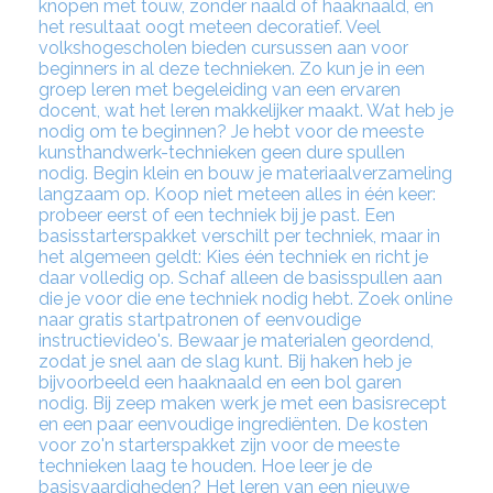
knopen met touw, zonder naald of haaknaald, en
het resultaat oogt meteen decoratief. Veel
volkshogescholen bieden cursussen aan voor
beginners in al deze technieken. Zo kun je in een
groep leren met begeleiding van een ervaren
docent, wat het leren makkelijker maakt. Wat heb je
nodig om te beginnen? Je hebt voor de meeste
kunsthandwerk-technieken geen dure spullen
nodig. Begin klein en bouw je materiaalverzameling
langzaam op. Koop niet meteen alles in één keer:
probeer eerst of een techniek bij je past. Een
basisstarterspakket verschilt per techniek, maar in
het algemeen geldt: Kies één techniek en richt je
daar volledig op. Schaf alleen de basisspullen aan
die je voor die ene techniek nodig hebt. Zoek online
naar gratis startpatronen of eenvoudige
instructievideo's. Bewaar je materialen geordend,
zodat je snel aan de slag kunt. Bij haken heb je
bijvoorbeeld een haaknaald en een bol garen
nodig. Bij zeep maken werk je met een basisrecept
en een paar eenvoudige ingrediënten. De kosten
voor zo'n starterspakket zijn voor de meeste
technieken laag te houden. Hoe leer je de
basisvaardigheden? Het leren van een nieuwe