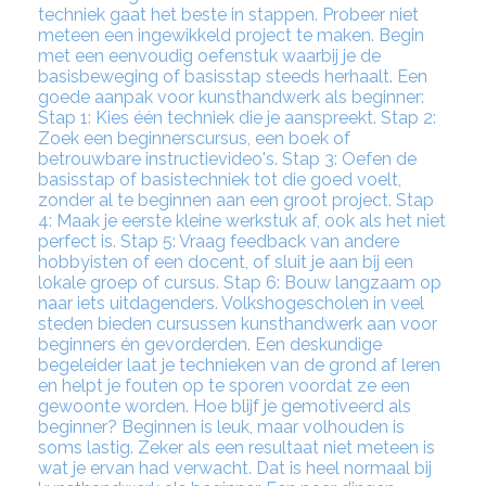
techniek gaat het beste in stappen. Probeer niet
meteen een ingewikkeld project te maken. Begin
met een eenvoudig oefenstuk waarbij je de
basisbeweging of basisstap steeds herhaalt. Een
goede aanpak voor kunsthandwerk als beginner:
Stap 1: Kies één techniek die je aanspreekt. Stap 2:
Zoek een beginnerscursus, een boek of
betrouwbare instructievideo's. Stap 3: Oefen de
basisstap of basistechniek tot die goed voelt,
zonder al te beginnen aan een groot project. Stap
4: Maak je eerste kleine werkstuk af, ook als het niet
perfect is. Stap 5: Vraag feedback van andere
hobbyisten of een docent, of sluit je aan bij een
lokale groep of cursus. Stap 6: Bouw langzaam op
naar iets uitdagenders. Volkshogescholen in veel
steden bieden cursussen kunsthandwerk aan voor
beginners én gevorderden. Een deskundige
begeleider laat je technieken van de grond af leren
en helpt je fouten op te sporen voordat ze een
gewoonte worden. Hoe blijf je gemotiveerd als
beginner? Beginnen is leuk, maar volhouden is
soms lastig. Zeker als een resultaat niet meteen is
wat je ervan had verwacht. Dat is heel normaal bij