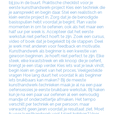
bij jou in de buurt. Praktische checklist voor je
eerste kunsthandwerk-project Kies één techniek die
je aanspreekt en begin daar. Stel een realistisch en
klein eerste project in. Zorg dat je de benodigde
basisspullen hebt voordat je begint. Plan vaste
momenten in om te oefenen, ook als het maar een
half uur per week is. Accepteer dat het eerste
werkstuk niet perfect hoeft te zijn. Zoek een cursus,
video of boek dat je begeleidt bij de stappen. Deel
je werk met anderen voor feedback en motivatie.
Kunsthandwerk als beginner is een kwestie van
gewoon beginnen. Je hoeft niet perfect te zijn. Elke
steek, elke kwaststreek en elk knoop die je oefent,
brengt je een stap verder. Kies iets wat je leuk vindt,
begin klein en geniet van het proces. Veelgestelde
vragen Hoe lang duurt het voordat ik als beginner
iets bruikbaars kan maken? Bij de meeste
kunsthandwerk-technieken maak je al na een paar
oefensessies je eerste bruikbare werkstuk. Bij haken
kun je na een paar uur oefenen al een eenvoudig
mandje of onderzettertje afmaken. Het tempo
verschilt per techniek en per persoon, maar
verwacht geen jaren voordat je resultaat ziet. Moet
ik voor kunsthandwerk veel talent hebben? Voor